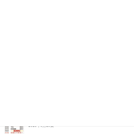
Facebook
最近の投稿
2025シーズンのまち歩きは終了しました。
2025年11月11日
まち歩きの秋！ 残る申込枠はあと２回だけ。
2025年10月2日
満員が３つに。申込みはお早めに！
2025年9月19日