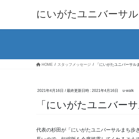
コ
ナ
ン
ビ
にいがたユニバーサル
テ
ゲ
ン
ー
ツ
シ
へ
ョ
ス
ン
キ
に
ッ
移
HOME
スタッフメッセージ
「にいがたユニバーサル
プ
動
2021年4月16日
/ 最終更新日時 :
2021年4月16日
u-walk
「にいがたユニバーサ
代表の杉田が「にいがたユニバーサルまち歩